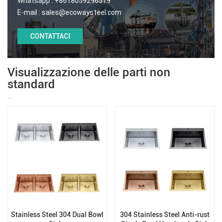
Whatsapp :
+8618059296519
E-mail :
sales@ecowaysteel.com
CONTATTACI
Visualizzazione delle parti non
standard
...
Stainless Steel 304 Dual Bowl
304 Stainless Steel Anti-rust