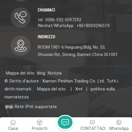
CHIAMACI
tel : 0086-592-5097292
Wechat/WhatsApp : +8618059296519
INDIRIZZO
ROOM 1901-6 Haiguang Bldg. No. 33,
Shuixian Rd., Siming, Xiamen China 361001
Mappa del sito
blog
Notizia
© Diritto d'autore : Xiamen Peshon Trading Co. Ltd.. Tutti i
diritti riservati .
Mappa del sito
|
Xml
|
politica sulla
riservatezza
Rete IPv6 supportata
Casa
Prodotti
CONTATTACI
WhatsApp