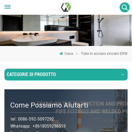
Casa
Tubo in acciaio zincato ERW
CATEGORIE DI PRODOTTO
Come Possiamo Aiutarti
tel :
0086-592-5097292
Whatsapp :
+8618059296519