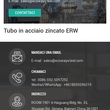
E-mail :
sales@ecowaysteel.com
CONTATTACI
Tubo in acciaio zincato ERW
MANDACI UNA EMAIL
E-mail : sales@ecowaysteel.com
CHIAMACI
tel : 0086-592-5097292
Wechat/WhatsApp : +8618059296519
INDIRIZZO
ROOM 1901-6 Haiguang Bldg. No. 33,
Shuixian Rd., Siming, Xiamen China 361001