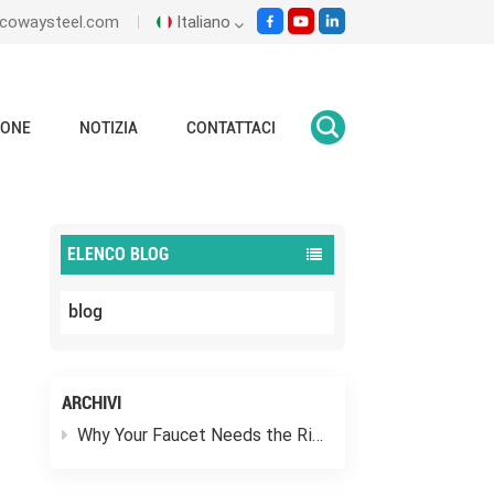
ecowaysteel.com
Italiano
English
IONE
NOTIZIA
CONTATTACI
Casa
Vantaggi della valvola a globo
Italiano
Español
ELENCO BLOG
Malay
blog
اللغة العربية
हिंदी
ARCHIVI
Why Your Faucet Needs the Right “Outfit”