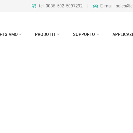
tel :0086-592-5097292
E-mail : sales@
HI SIAMO
PRODOTTI
SUPPORTO
APPLICAZ
Riduzione della flangia del collo di saldatura