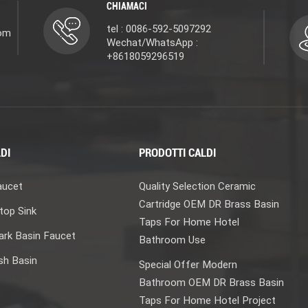
CHIAMACI
tel : 0086-592-5097292
com
Wechat/WhatsApp :
+8618059296519
DI
PRODOTTI CALDI
aucet
Quality Selection Ceramic
Cartridge OEM DR Brass Basin
top Sink
Taps For Home Hotel
rk Basin Faucet
Bathroom Use
sh Basin
Special Offer Modern
Bathroom OEM DR Brass Basin
Taps For Home Hotel Project