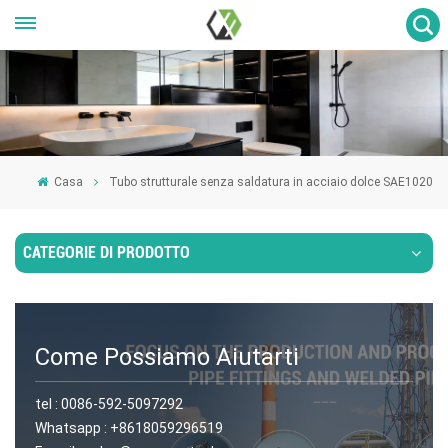
Casa
Tubo strutturale senza saldatura in acciaio dolce SAE1020
CATEGORIE DI PRODOTTO
Come Possiamo Aiutarti
tel :
0086-592-5097292
Whatsapp :
+8618059296519