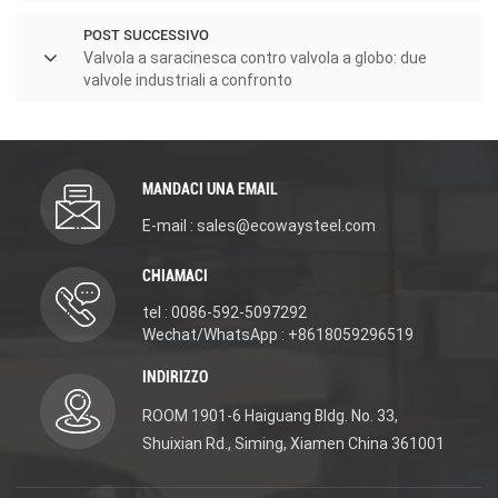
POST SUCCESSIVO
Valvola a saracinesca contro valvola a globo: due
valvole industriali a confronto
MANDACI UNA EMAIL
E-mail : sales@ecowaysteel.com
CHIAMACI
tel : 0086-592-5097292
Wechat/WhatsApp : +8618059296519
INDIRIZZO
ROOM 1901-6 Haiguang Bldg. No. 33,
Shuixian Rd., Siming, Xiamen China 361001